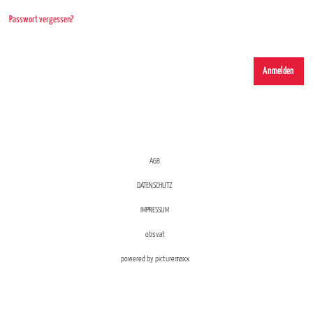
Passwort vergessen?
AGB
DATENSCHUTZ
IMPRESSUM
obsv.at
powered by picturemaxx