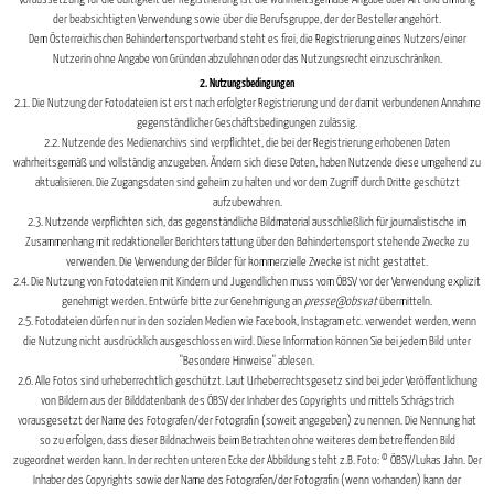
der beabsichtigten Verwendung sowie über die Berufsgruppe, der der Besteller angehört.
Dem Österreichischen Behindertensportverband steht es frei, die Registrierung eines Nutzers/einer
Nutzerin ohne Angabe von Gründen abzulehnen oder das Nutzungsrecht einzuschränken.
2. Nutzungsbedingungen
2.1. Die Nutzung der Fotodateien ist erst nach erfolgter Registrierung und der damit verbundenen Annahme
gegenständlicher Geschäftsbedingungen zulässig.
2.2. Nutzende des Medienarchivs sind verpflichtet, die bei der Registrierung erhobenen Daten
wahrheitsgemäß und vollständig anzugeben. Ändern sich diese Daten, haben Nutzende diese umgehend zu
aktualisieren. Die Zugangsdaten sind geheim zu halten und vor dem Zugriff durch Dritte geschützt
aufzubewahren.
2.3. Nutzende verpflichten sich, das gegenständliche Bildmaterial ausschließlich für journalistische im
Zusammenhang mit redaktioneller Berichterstattung über den Behindertensport stehende Zwecke zu
verwenden. Die Verwendung der Bilder für kommerzielle Zwecke ist nicht gestattet.
2.4. Die Nutzung von Fotodateien mit Kindern und Jugendlichen muss vom ÖBSV vor der Verwendung explizit
genehmigt werden. Entwürfe bitte zur Genehmigung an
presse@obsv.at
übermitteln.
2.5. Fotodateien dürfen nur in den sozialen Medien wie Facebook, Instagram etc. verwendet werden, wenn
die Nutzung nicht ausdrücklich ausgeschlossen wird. Diese Information können Sie bei jedem Bild unter
"Besondere Hinweise" ablesen.
2.6. Alle Fotos sind urheberrechtlich geschützt. Laut Urheberrechtsgesetz sind bei jeder Veröffentlichung
von Bildern aus der Bilddatenbank des ÖBSV der Inhaber des Copyrights und mittels Schrägstrich
vorausgesetzt der Name des Fotografen/der Fotografin (soweit angegeben) zu nennen. Die Nennung hat
so zu erfolgen, dass dieser Bildnachweis beim Betrachten ohne weiteres dem betreffenden Bild
zugeordnet werden kann. In der rechten unteren Ecke der Abbildung steht z.B. Foto: © ÖBSV/Lukas
Jahn
. Der
Inhaber des Copyrights sowie der Name des Fotografen/der Fotografin (wenn vorhanden) kann der