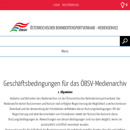
Desktop-
0
LOGIN
REGISTRIERUNG
Version
Menü
Geschäftsbedingungen für das ÖBSV-Medienarchiv
1. Allgemeines
Anbieter und Betreiber des Medienarchivs ist der Österreichischer Behindertensportverband. Das
Medienarchiv bietet Nutzerinnen und Nutzer nach erfolgter Registrierung die Möglichkeit zum kostenlosen
Download und der Verwendung der Fotodateien im Rahmen dieser Nutzungsbedingungen. Mit der
Registrierung und dem Herunterladen von Fotodateien nimmt der Nutzer/die Nutzerin diese
Nutzungsbedingungen an. Abweichungen von diesen Bedingungen sind nur dann möglich, wenn sie
ausdrücklich schriftlich vereinbart wurden.
Voraussetzung für die Gültigkeit der Registrierung ist die wahrheitsgemäße Angabe über Art und Umfang