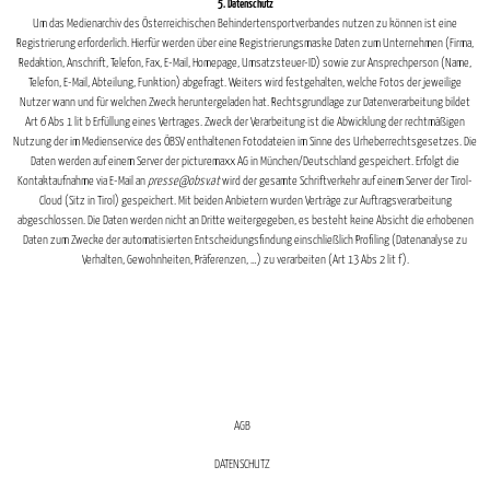
5. Datenschutz
Um das Medienarchiv des Österreichischen Behindertensportverbandes nutzen zu können ist eine
Registrierung erforderlich. Hierfür werden über eine Registrierungsmaske Daten zum Unternehmen (Firma,
Redaktion, Anschrift, Telefon, Fax, E-Mail, Homepage, Umsatzsteuer-ID) sowie zur Ansprechperson (Name,
Telefon, E-Mail, Abteilung, Funktion) abgefragt. Weiters wird festgehalten, welche Fotos der jeweilige
Nutzer wann und für welchen Zweck heruntergeladen hat. Rechtsgrundlage zur Datenverarbeitung bildet
Art 6 Abs 1 lit b Erfüllung eines Vertrages. Zweck der Verarbeitung ist die Abwicklung der rechtmäßigen
Nutzung der im Medienservice des ÖBSV enthaltenen Fotodateien im Sinne des Urheberrechtsgesetzes. Die
Daten werden auf einem Server der picturemaxx AG in München/Deutschland gespeichert. Erfolgt die
Kontaktaufnahme via E-Mail an
presse@obsv.at
wird der gesamte Schriftverkehr auf einem Server der Tirol-
Cloud (Sitz in Tirol) gespeichert. Mit beiden Anbietern wurden Verträge zur Auftragsverarbeitung
abgeschlossen. Die Daten werden nicht an Dritte weitergegeben, es besteht keine Absicht die erhobenen
Daten zum Zwecke der automatisierten Entscheidungsfindung einschließlich Profiling (Datenanalyse zu
Verhalten, Gewohnheiten, Präferenzen, …) zu verarbeiten (Art 13 Abs 2 lit f).
AGB
DATENSCHUTZ