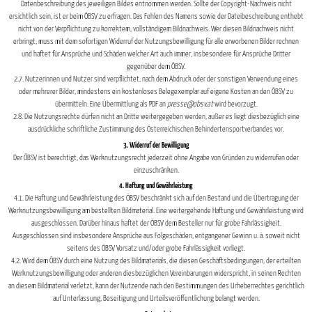
Datenbeschreibung des jeweiligen Bildes entnommen werden. Sollte der Copyright-Nachweis nicht
ersichtlich sein, ist er beim ÖBSV zu erfragen. Das Fehlen des Namens sowie der Dateibeschreibung enthebt
nicht von der Verpflichtung zu korrektem, vollständigem Bildnachweis. Wer diesen Bildnachweis nicht
erbringt, muss mit dem sofortigen Widerruf der Nutzungsbewilligung für alle erworbenen Bilder rechnen
und haftet für Ansprüche und Schäden welcher Art auch immer, insbesondere für Ansprüche Dritter
gegenüber dem ÖBSV.
2.7. Nutzerinnen und Nutzer sind verpflichtet, nach dem Abdruck oder der sonstigen Verwendung eines
oder mehrerer Bilder, mindestens ein kostenloses Belegexemplar auf eigene Kosten an den ÖBSV zu
übermitteln. Eine Übermittlung als PDF an
presse@obsv.at
wird bevorzugt.
2.8. Die Nutzungsrechte dürfen nicht an Dritte weitergegeben werden, außer es liegt diesbezüglich eine
ausdrückliche schriftliche Zustimmung des Österreichischen Behindertensportverbandes vor.
3. Widerruf der Bewilligung
Der ÖBSV ist berechtigt, das Werknutzungsrecht jederzeit ohne Angabe von Gründen zu widerrufen oder
einzuschränken.
4. Haftung und Gewährleistung
4.1. Die Haftung und Gewährleistung des ÖBSV beschränkt sich auf den Bestand und die Übertragung der
Werknutzungsbewilligung am bestellten Bildmaterial. Eine weitergehende Haftung und Gewährleistung wird
ausgeschlossen. Darüber hinaus haftet der ÖBSV dem Besteller nur für grobe Fahrlässigkeit.
Ausgeschlossen sind insbesondere Ansprüche aus Folgeschäden, entgangener Gewinn u. ä. soweit nicht
seitens des ÖBSV Vorsatz und/oder grobe Fahrlässigkeit vorliegt.
4.2. Wird dem ÖBSV durch eine Nutzung des Bildmaterials, die diesen Geschäftsbedingungen, der erteilten
Werknutzungsbewilligung oder anderen diesbezüglichen Vereinbarungen widerspricht, in seinen Rechten
an diesem Bildmaterial verletzt, kann der Nutzende nach den Bestimmungen des Urheberrechtes gerichtlich
auf Unterlassung, Beseitigung und Urteilsveröffentlichung belangt werden.